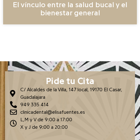
El vínculo entre la salud bucal y el
bienestar general
Pide tu Cita
C/ Alcaldes de la Villa, 147 local, 19170 El Casar,
Guadalajara
949 335 414
clinicadental@elisafuentes.es
L,M y V de 9:00 a 17:00
X y J de 9:00 a 20:00