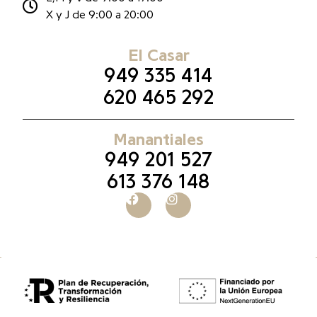
X y J de 9:00 a 20:00
El Casar
949 335 414
620 465 292
Manantiales
949 201 527
613 376 148