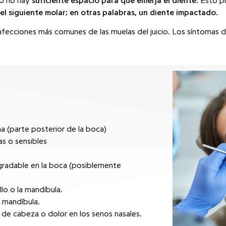
o no hay
suficiente espacio para que emerja el diente.
Esto pu
el siguiente molar; en otras palabras, un diente impactado.
afecciones más comunes de las muelas del juicio. Los síntomas d
na (parte posterior de la boca)
as o sensibles
gradable en la boca (posiblemente
llo o la mandíbula.
o mandíbula.
 de cabeza o dolor en los senos nasales.