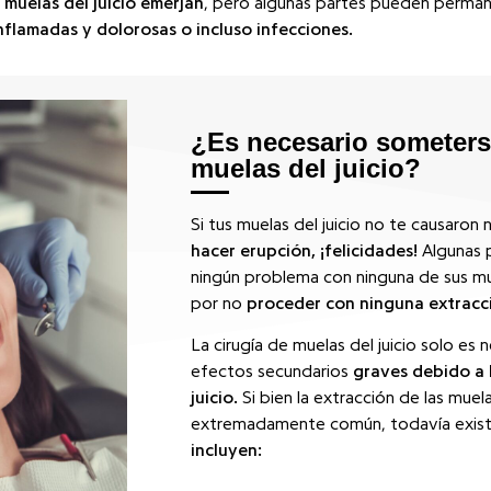
s
muelas del juicio emerjan
, pero algunas partes pueden perman
nflamadas y dolorosas o incluso infecciones.
¿Es necesario someters
muelas del juicio?
Si tus muelas del juicio no te causaron
hacer erupción, ¡felicidades!
Algunas 
ningún problema con ninguna de sus mu
por no
proceder con ninguna extracci
La cirugía de muelas del juicio solo es 
efectos secundarios
graves debido a l
juicio.
Si bien la extracción de las muela
extremadamente común, todavía exis
incluyen: