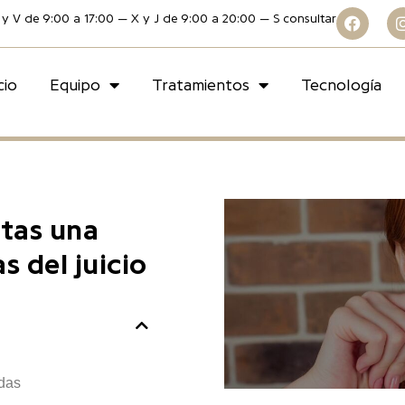
 y V de 9:00 a 17:00 — X y J de 9:00 a 20:00 — S consultar
cio
Equipo
Tratamientos
Tecnología
itas una
s del juicio
adas