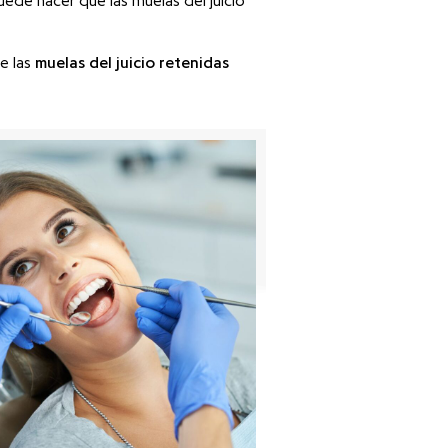
ede hacer que las muelas del juicio
e las
muelas del juicio retenidas