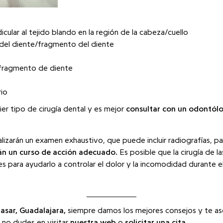
icular al tejido blando en la región de la cabeza/cuello
 del diente/fragmento del diente
/fragmento de diente
io
er tipo de cirugía dental y es mejor
consultar con un odontólo
izarán un examen exhaustivo, que puede incluir radiografías, pa
án un curso de acción adecuado.
Es posible que la cirugía de la
s para ayudarlo a controlar el dolor y la incomodidad durante 
asar, Guadalajara,
siempre damos los mejores consejos y te as
 no dudes en visitar
nuestra web
o
solicitar una cita
.