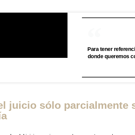
Para tener referenc
donde queremos col
el juicio sólo parcialmente
ía