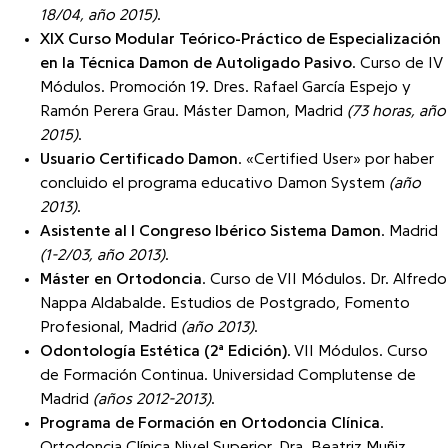
18/04, año 2015)
.
XIX Curso Modular Teórico-Práctico de Especialización
en la Técnica Damon de Autoligado Pasivo
. Curso de IV
Módulos. Promoción 19. Dres. Rafael García Espejo y
Ramón Perera Grau. Máster Damon, Madrid
(73 horas, año
2015)
.
Usuario Certificado Damon
. «Certified User» por haber
concluido el programa educativo Damon System
(año
2013)
.
Asistente al I Congreso Ibérico Sistema Damon
. Madrid
(1-2/03, año 2013)
.
Máster en Ortodoncia
. Curso de VII Módulos. Dr. Alfredo
Nappa Aldabalde. Estudios de Postgrado, Fomento
Profesional, Madrid
(año 2013)
.
Odontología Estética (2ª Edición)
. VII Módulos. Curso
de Formación Continua. Universidad Complutense de
Madrid
(años 2012-2013)
.
Programa de Formación en Ortodoncia Clínica
.
Ortodoncia Clínica Nivel Superior. Dra. Beatriz Muñiz.